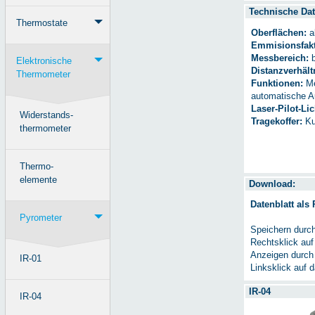
Technische Dat
Thermostate
Oberflächen:
al
Emmisionsfakt
Messbereich:
b
Elektronische
Distanzverhält
Thermometer
Funktionen:
Me
automatische A
Laser-Pilot-Lic
Widerstands-
Tragekoffer:
Ku
thermometer
Thermo-
elemente
Download:
Datenblatt als
Pyrometer
Speichern durc
Rechtsklick auf
Anzeigen durch
IR-01
Linksklick auf 
IR-04
IR-04