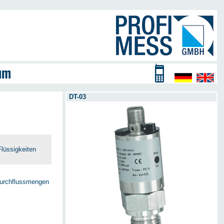
DT-03
Flüssigkeiten
 Durchflussmengen