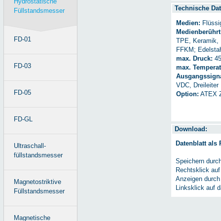
Hydrostatische
Technische Dat
Füllstandsmesser
Medien:
Flüssi
Medienberührt
FD-01
TPE, Keramik, 
FFKM; Edelsta
max. Druck:
45
FD-03
max. Temperat
Ausgangssigna
VDC, Dreileiter
FD-05
Option:
ATEX Z
FD-GL
Download:
Datenblatt als
Ultraschall-
füllstandsmesser
Speichern durc
Rechtsklick auf
Anzeigen durch
Magnetostriktive
Linksklick auf 
Füllstandsmesser
Magnetische