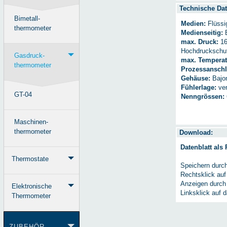
Technische Dat
Bimetall-
Medien:
Flüssi
thermometer
Medienseitig:
E
max. Druck:
16
Hochdruckschu
Gasdruck-
max. Temperat
thermometer
Prozessanschl
Gehäuse:
Bajon
Fühlerlage:
ver
GT-04
Nenngrössen:
Maschinen-
thermometer
Download:
Datenblatt als
Thermostate
Speichern durc
Rechtsklick auf
Anzeigen durch
Elektronische
Linksklick auf 
Thermometer
ZUBEHÖR