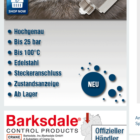
An
Sp